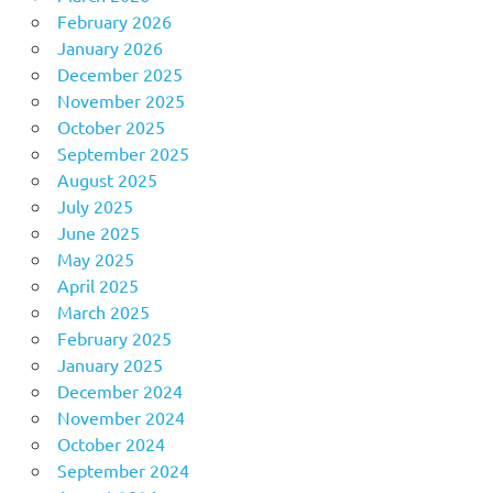
February 2026
January 2026
December 2025
November 2025
October 2025
September 2025
August 2025
July 2025
June 2025
May 2025
April 2025
March 2025
February 2025
January 2025
December 2024
November 2024
October 2024
September 2024