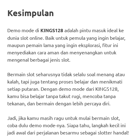
Kesimpulan
Demo mode di
KINGS128
adalah pintu masuk ideal ke
dunia slot online. Baik untuk pemula yang ingin belajar,
maupun pemain lama yang ingin eksplorasi, fitur ini
menyediakan cara aman dan menyenangkan untuk
mengenal berbagai jenis slot.
Bermain slot seharusnya tidak selalu soal menang atau
kalah, tapi juga tentang proses belajar dan menikmati
setiap putaran. Dengan demo mode dari KINGS128,
kamu bisa belajar tanpa takut rugi, mencoba tanpa
tekanan, dan bermain dengan lebih percaya diri.
Jadi, jika kamu masih ragu untuk mulai bermain slot,
coba dulu demo mode-nya. Siapa tahu, langkah kecil ini
jadi awal dari perjalanan besarmu sebagai slotter handal!