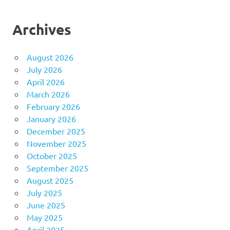
Archives
August 2026
July 2026
April 2026
March 2026
February 2026
January 2026
December 2025
November 2025
October 2025
September 2025
August 2025
July 2025
June 2025
May 2025
April 2025