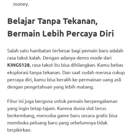
money.
Belajar Tanpa Tekanan,
Bermain Lebih Percaya Diri
Salah satu hambatan terbesar bagi pemain baru adalah
rasa takut kalah. Dengan adanya demo mode dari
KINGS128
, rasa takut itu bisa dihilangkan. Kamu bebas
eksplorasi tanpa tekanan. Dan saat sudah merasa cukup
percaya diri, kamu bisa beralih ke permainan uang asli
dengan pengetahuan yang lebih matang.
Fitur ini juga berguna untuk pemain berpengalaman
yang ingin tetap tajam. Karena dunia slot terus
berkembang, mencoba game baru secara gratis bisa
membuka peluang baru yang sebelumnya tidak
terpikirkan.