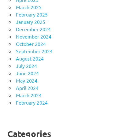
March 2025
February 2025
January 2025
December 2024
November 2024
October 2024
September 2024
August 2024
July 2024
June 2024
May 2024
April 2024
March 2024
February 2024
Categories