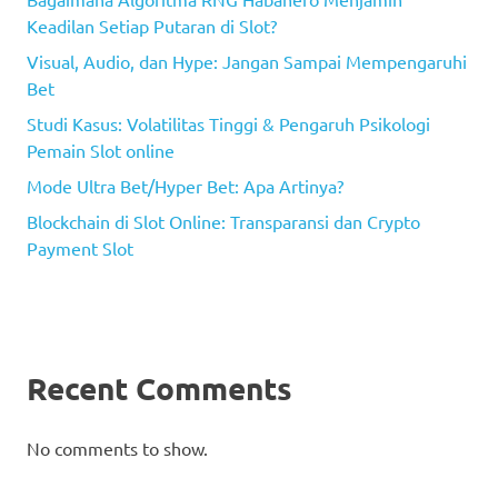
Keadilan Setiap Putaran di Slot?
Visual, Audio, dan Hype: Jangan Sampai Mempengaruhi
Bet
Studi Kasus: Volatilitas Tinggi & Pengaruh Psikologi
Pemain Slot online
Mode Ultra Bet/Hyper Bet: Apa Artinya?
Blockchain di Slot Online: Transparansi dan Crypto
Payment Slot
Recent Comments
No comments to show.