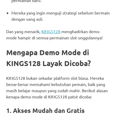
permainan baru.
Mereka yang ingin menguji strategi sebelum bermain
dengan uang asli.
Dan yang menarik,
KINGS128
menghadirkan demo
mode hampir di semua permainan slot unggulannya!
Mengapa Demo Mode di
KINGS128 Layak Dicoba?
KINGS128 bukan sekadar platform slot biasa. Mereka
benar-benar memahami kebutuhan pemain, baik yang
masih belajar maupun yang sudah mahir. Berikut alasan
kenapa demo mode di KINGS128 patut dicoba:
1.
Akses Mudah dan Gratis