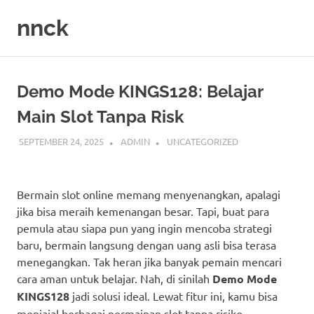
Skip
nnck
to
content
Demo Mode KINGS128: Belajar
Main Slot Tanpa Risk
SEPTEMBER 24, 2025
ADMIN
UNCATEGORIZED
Bermain slot online memang menyenangkan, apalagi
jika bisa meraih kemenangan besar. Tapi, buat para
pemula atau siapa pun yang ingin mencoba strategi
baru, bermain langsung dengan uang asli bisa terasa
menegangkan. Tak heran jika banyak pemain mencari
cara aman untuk belajar. Nah, di sinilah
Demo Mode
KINGS128
jadi solusi ideal. Lewat fitur ini, kamu bisa
menjajal berbagai permainan slot tanpa risiko