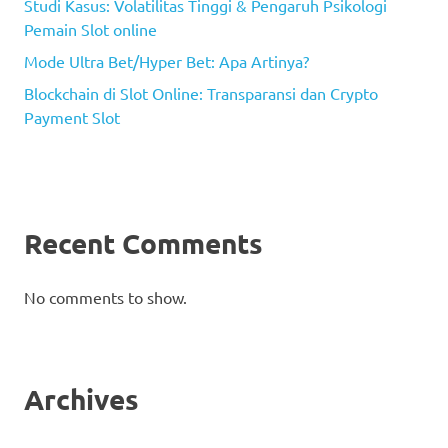
Studi Kasus: Volatilitas Tinggi & Pengaruh Psikologi
Pemain Slot online
Mode Ultra Bet/Hyper Bet: Apa Artinya?
Blockchain di Slot Online: Transparansi dan Crypto
Payment Slot
Recent Comments
No comments to show.
Archives