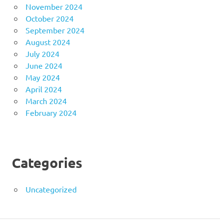
November 2024
October 2024
September 2024
August 2024
July 2024
June 2024
May 2024
April 2024
March 2024
February 2024
Categories
Uncategorized