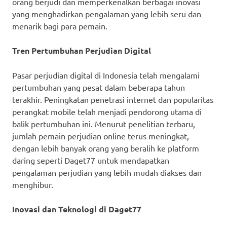
orang berjudi dan memperkenalkan berbagai inovasi
yang menghadirkan pengalaman yang lebih seru dan
menarik bagi para pemain.
Tren Pertumbuhan Perjudian Digital
Pasar perjudian digital di Indonesia telah mengalami
pertumbuhan yang pesat dalam beberapa tahun
terakhir. Peningkatan penetrasi internet dan popularitas
perangkat mobile telah menjadi pendorong utama di
balik pertumbuhan ini. Menurut penelitian terbaru,
jumlah pemain perjudian online terus meningkat,
dengan lebih banyak orang yang beralih ke platform
daring seperti Daget77 untuk mendapatkan
pengalaman perjudian yang lebih mudah diakses dan
menghibur.
Inovasi dan Teknologi di Daget77