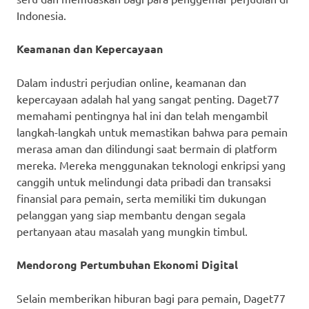
Indonesia.
Keamanan dan Kepercayaan
Dalam industri perjudian online, keamanan dan
kepercayaan adalah hal yang sangat penting. Daget77
memahami pentingnya hal ini dan telah mengambil
langkah-langkah untuk memastikan bahwa para pemain
merasa aman dan dilindungi saat bermain di platform
mereka. Mereka menggunakan teknologi enkripsi yang
canggih untuk melindungi data pribadi dan transaksi
finansial para pemain, serta memiliki tim dukungan
pelanggan yang siap membantu dengan segala
pertanyaan atau masalah yang mungkin timbul.
Mendorong Pertumbuhan Ekonomi Digital
Selain memberikan hiburan bagi para pemain, Daget77