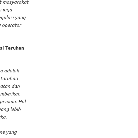
at masyarakat
i juga
gulasi yang
a operator
si Taruhan
a adalah
 taruhan
atan dan
emberikan
 pemain. Hal
ang lebih
ka.
ne yang