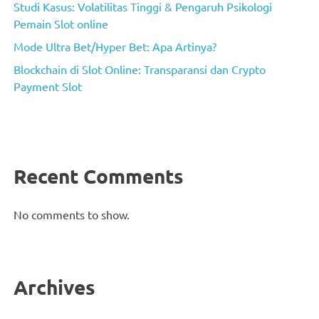
Studi Kasus: Volatilitas Tinggi & Pengaruh Psikologi
Pemain Slot online
Mode Ultra Bet/Hyper Bet: Apa Artinya?
Blockchain di Slot Online: Transparansi dan Crypto
Payment Slot
Recent Comments
No comments to show.
Archives