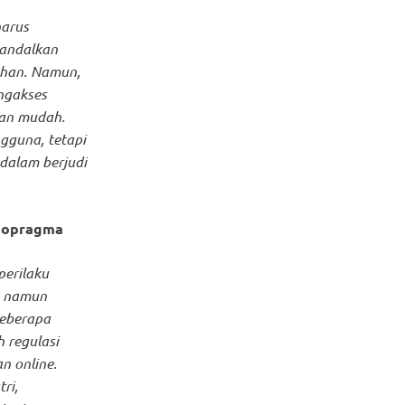
harus
gandalkan
uhan. Namun,
ngakses
dan mudah.
gguna, tetapi
dalam berjudi
bopragma
perilaku
, namun
eberapa
 regulasi
n online.
ri,