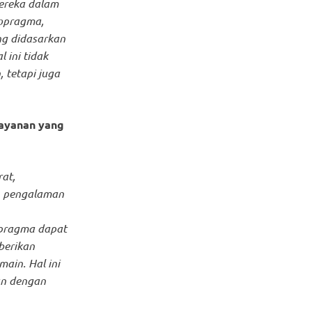
ereka dalam
opragma,
ng didasarkan
 ini tidak
tetapi juga
ayanan yang
at,
 pengalaman
pragma dapat
berikan
ain. Hal ini
an dengan