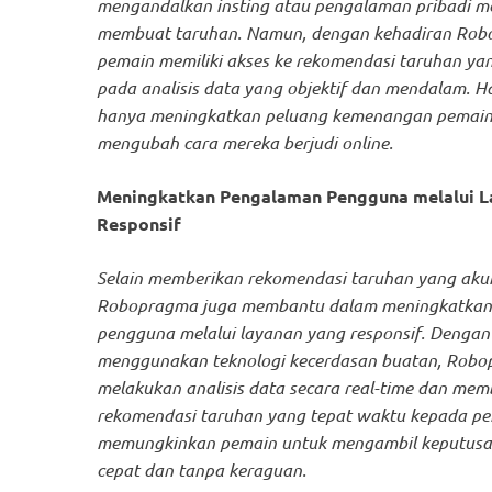
mengandalkan insting atau pengalaman pribadi m
membuat taruhan. Namun, dengan kehadiran Rob
pemain memiliki akses ke rekomendasi taruhan ya
pada analisis data yang objektif dan mendalam. Hal
hanya meningkatkan peluang kemenangan pemain, 
mengubah cara mereka berjudi online.
Meningkatkan Pengalaman Pengguna melalui L
Responsif
Selain memberikan rekomendasi taruhan yang akur
Robopragma juga membantu dalam meningkatkan
pengguna melalui layanan yang responsif. Dengan
menggunakan teknologi kecerdasan buatan, Robo
melakukan analisis data secara real-time dan mem
rekomendasi taruhan yang tepat waktu kepada pem
memungkinkan pemain untuk mengambil keputus
cepat dan tanpa keraguan.