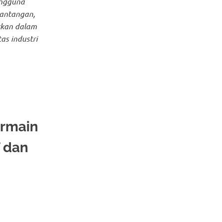
engguna
tantangan,
tkan dalam
s industri
rmain
f dan