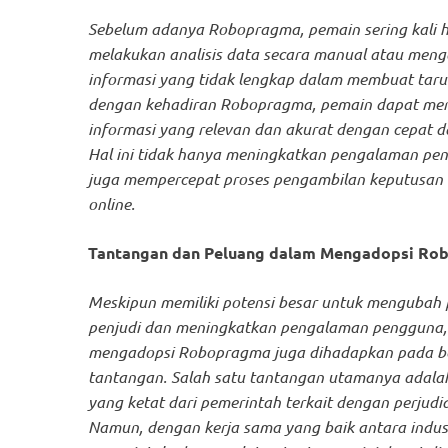
Sebelum adanya Robopragma, pemain sering kali 
melakukan analisis data secara manual atau men
informasi yang tidak lengkap dalam membuat tar
dengan kehadiran Robopragma, pemain dapat me
informasi yang relevan dan akurat dengan cepat 
Hal ini tidak hanya meningkatkan pengalaman pen
juga mempercepat proses pengambilan keputusan 
online.
Tantangan dan Peluang dalam Mengadopsi Ro
Meskipun memiliki potensi besar untuk mengubah 
penjudi dan meningkatkan pengalaman pengguna
mengadopsi Robopragma juga dihadapkan pada b
tantangan. Salah satu tantangan utamanya adalah
yang ketat dari pemerintah terkait dengan perjudia
Namun, dengan kerja sama yang baik antara indust