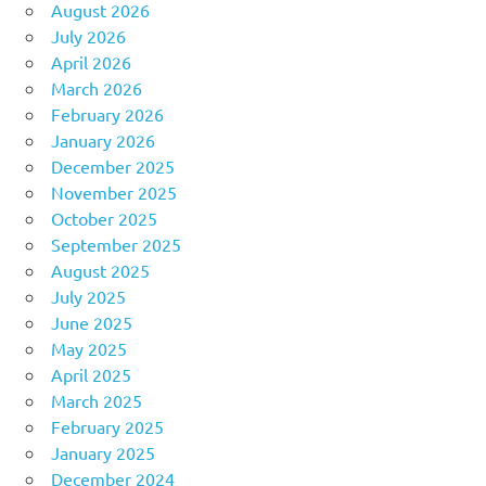
August 2026
July 2026
April 2026
March 2026
February 2026
January 2026
December 2025
November 2025
October 2025
September 2025
August 2025
July 2025
June 2025
May 2025
April 2025
March 2025
February 2025
January 2025
December 2024