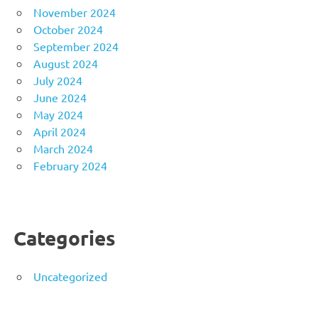
November 2024
October 2024
September 2024
August 2024
July 2024
June 2024
May 2024
April 2024
March 2024
February 2024
Categories
Uncategorized