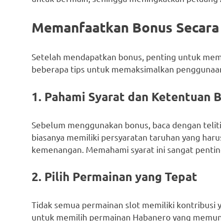
Memanfaatkan Bonus Secara 
Setelah mendapatkan bonus, penting untuk mema
beberapa tips untuk memaksimalkan penggunaa
1.
Pahami Syarat dan Ketentuan 
Sebelum menggunakan bonus, baca dengan teliti 
biasanya memiliki persyaratan taruhan yang har
kemenangan. Memahami syarat ini sangat pentin
2.
Pilih Permainan yang Tepat
Tidak semua permainan slot memiliki kontribusi 
untuk memilih permainan Habanero yang memun