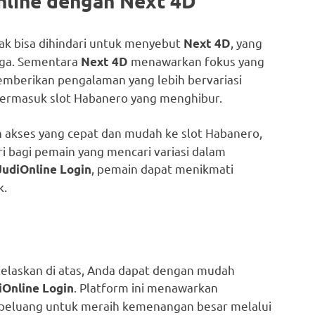
line dengan Next 4D
dak bisa dihindari untuk menyebut
, yang
Next 4D
aga. Sementara
menawarkan fokus yang
Next 4D
mberikan pengalaman yang lebih bervariasi
termasuk slot Habanero yang menghibur.
akses yang cepat dan mudah ke slot Habanero,
ri bagi pemain yang mencari variasi dalam
, pemain dapat menikmati
udiOnline Login
k.
jelaskan di atas, Anda dapat dengan mudah
. Platform ini menawarkan
iOnline Login
 peluang untuk meraih kemenangan besar melalui