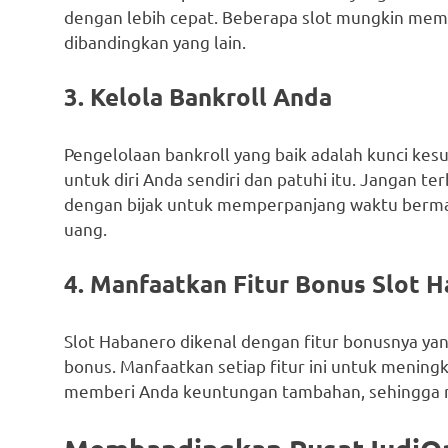
dengan lebih cepat. Beberapa slot mungkin memili
dibandingkan yang lain.
3.
Kelola Bankroll Anda
Pengelolaan bankroll yang baik adalah kunci kes
untuk diri Anda sendiri dan patuhi itu. Jangan 
dengan bijak untuk memperpanjang waktu berma
uang.
4.
Manfaatkan Fitur Bonus Slot 
Slot Habanero dikenal dengan fitur bonusnya yan
bonus. Manfaatkan setiap fitur ini untuk mening
memberi Anda keuntungan tambahan, sehingga 