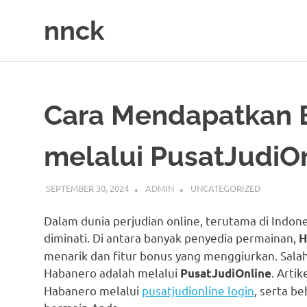
Skip
nnck
to
content
Cara Mendapatkan 
melalui PusatJudiOn
SEPTEMBER 30, 2024
ADMIN
UNCATEGORIZED
Dalam dunia perjudian online, terutama di Indone
diminati. Di antara banyak penyedia permainan,
H
menarik dan fitur bonus yang menggiurkan. Salah
Habanero adalah melalui
. Arti
PusatJudiOnline
Habanero melalui
pusatjudionline login
, serta b