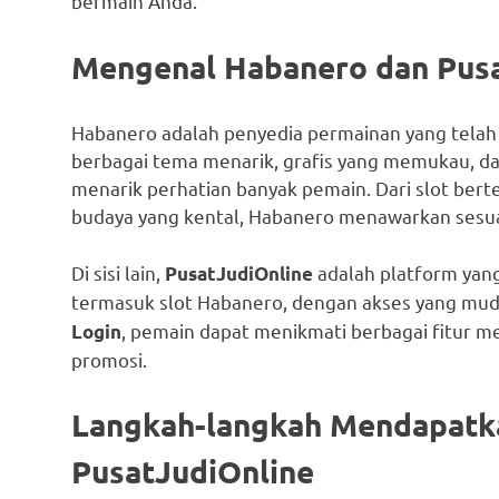
bermain Anda.
Mengenal Habanero dan Pusa
Habanero adalah penyedia permainan yang telah d
berbagai tema menarik, grafis yang memukau, d
menarik perhatian banyak pemain. Dari slot ber
budaya yang kental, Habanero menawarkan sesua
Di sisi lain,
adalah platform yang
PusatJudiOnline
termasuk slot Habanero, dengan akses yang m
, pemain dapat menikmati berbagai fitur m
Login
promosi.
Langkah-langkah Mendapatk
PusatJudiOnline