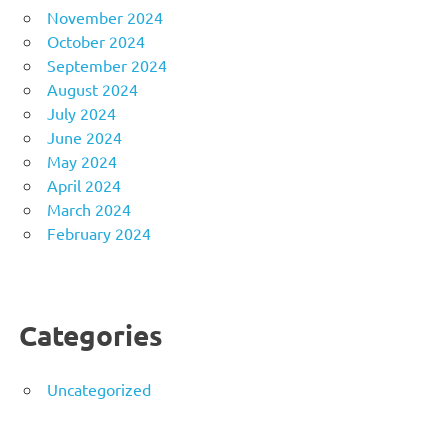
November 2024
October 2024
September 2024
August 2024
July 2024
June 2024
May 2024
April 2024
March 2024
February 2024
Categories
Uncategorized