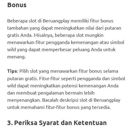
Bonus
Beberapa slot di Beruangplay memiliki fitur bonus
tambahan yang dapat meningkatkan nilai dari putaran
gratis Anda. Misalnya, beberapa slot mungkin
menawarkan fitur pengganda kemenangan atau simbol
wild yang dapat memperbesar peluang Anda untuk
menang.
Tips
: Pilih slot yang menawarkan fitur bonus selama
putaran gratis. Fitur-fitur seperti pengganda dan simbol
wild dapat meningkatkan potensi kemenangan Anda
dan membuat pengalaman bermain lebih
menyenangkan. Bacalah deskripsi slot di Beruangplay
untuk memahami fitur-fitur bonus yang tersedia.
3. Periksa Syarat dan Ketentuan