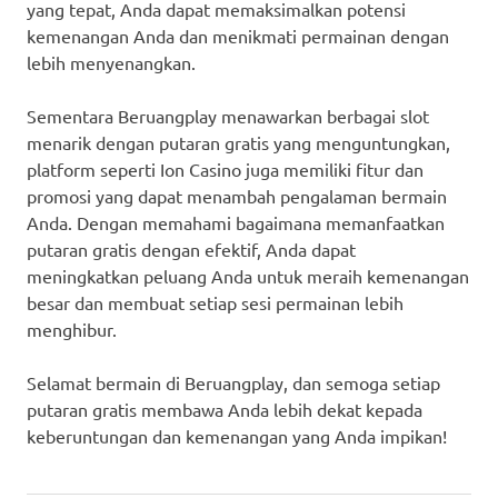
yang tepat, Anda dapat memaksimalkan potensi
kemenangan Anda dan menikmati permainan dengan
lebih menyenangkan.
Sementara Beruangplay menawarkan berbagai slot
menarik dengan putaran gratis yang menguntungkan,
platform seperti Ion Casino juga memiliki fitur dan
promosi yang dapat menambah pengalaman bermain
Anda. Dengan memahami bagaimana memanfaatkan
putaran gratis dengan efektif, Anda dapat
meningkatkan peluang Anda untuk meraih kemenangan
besar dan membuat setiap sesi permainan lebih
menghibur.
Selamat bermain di Beruangplay, dan semoga setiap
putaran gratis membawa Anda lebih dekat kepada
keberuntungan dan kemenangan yang Anda impikan!