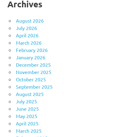
Archives
August 2026
July 2026
April 2026
March 2026
February 2026
January 2026
December 2025
November 2025
October 2025
September 2025
August 2025
July 2025
June 2025
May 2025
April 2025
March 2025