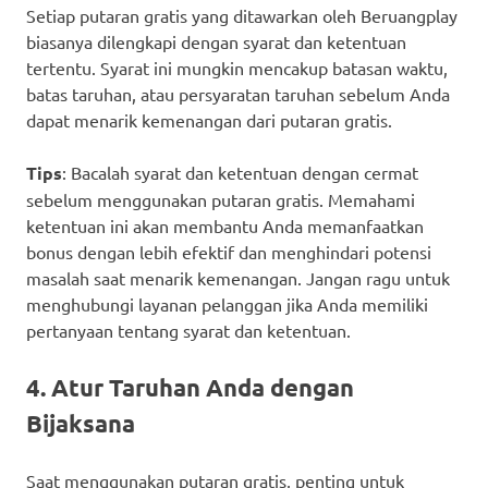
Setiap putaran gratis yang ditawarkan oleh Beruangplay
biasanya dilengkapi dengan syarat dan ketentuan
tertentu. Syarat ini mungkin mencakup batasan waktu,
batas taruhan, atau persyaratan taruhan sebelum Anda
dapat menarik kemenangan dari putaran gratis.
Tips
: Bacalah syarat dan ketentuan dengan cermat
sebelum menggunakan putaran gratis. Memahami
ketentuan ini akan membantu Anda memanfaatkan
bonus dengan lebih efektif dan menghindari potensi
masalah saat menarik kemenangan. Jangan ragu untuk
menghubungi layanan pelanggan jika Anda memiliki
pertanyaan tentang syarat dan ketentuan.
4. Atur Taruhan Anda dengan
Bijaksana
Saat menggunakan putaran gratis, penting untuk