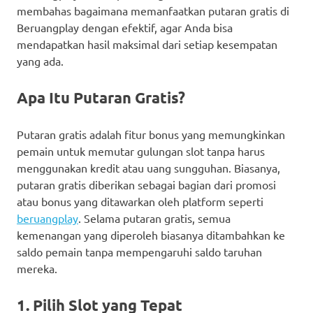
membahas bagaimana memanfaatkan putaran gratis di
Beruangplay dengan efektif, agar Anda bisa
mendapatkan hasil maksimal dari setiap kesempatan
yang ada.
Apa Itu Putaran Gratis?
Putaran gratis adalah fitur bonus yang memungkinkan
pemain untuk memutar gulungan slot tanpa harus
menggunakan kredit atau uang sungguhan. Biasanya,
putaran gratis diberikan sebagai bagian dari promosi
atau bonus yang ditawarkan oleh platform seperti
beruangplay
. Selama putaran gratis, semua
kemenangan yang diperoleh biasanya ditambahkan ke
saldo pemain tanpa mempengaruhi saldo taruhan
mereka.
1. Pilih Slot yang Tepat