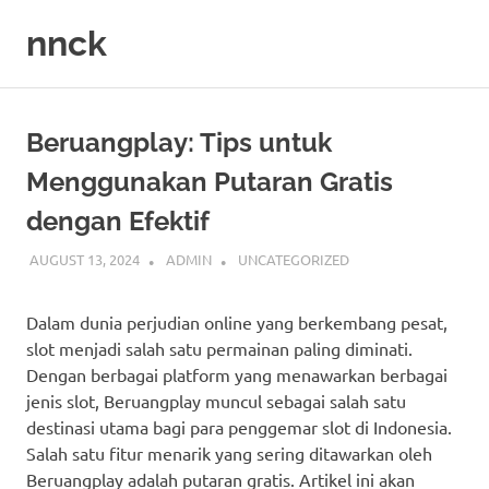
Skip
nnck
to
content
Beruangplay: Tips untuk
Menggunakan Putaran Gratis
dengan Efektif
AUGUST 13, 2024
ADMIN
UNCATEGORIZED
Dalam dunia perjudian online yang berkembang pesat,
slot menjadi salah satu permainan paling diminati.
Dengan berbagai platform yang menawarkan berbagai
jenis slot, Beruangplay muncul sebagai salah satu
destinasi utama bagi para penggemar slot di Indonesia.
Salah satu fitur menarik yang sering ditawarkan oleh
Beruangplay adalah putaran gratis. Artikel ini akan