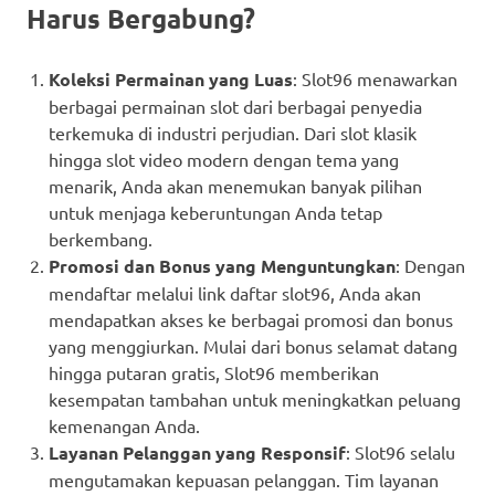
Harus Bergabung?
Koleksi Permainan yang Luas
: Slot96 menawarkan
berbagai permainan slot dari berbagai penyedia
terkemuka di industri perjudian. Dari slot klasik
hingga slot video modern dengan tema yang
menarik, Anda akan menemukan banyak pilihan
untuk menjaga keberuntungan Anda tetap
berkembang.
Promosi dan Bonus yang Menguntungkan
: Dengan
mendaftar melalui link daftar slot96, Anda akan
mendapatkan akses ke berbagai promosi dan bonus
yang menggiurkan. Mulai dari bonus selamat datang
hingga putaran gratis, Slot96 memberikan
kesempatan tambahan untuk meningkatkan peluang
kemenangan Anda.
Layanan Pelanggan yang Responsif
: Slot96 selalu
mengutamakan kepuasan pelanggan. Tim layanan