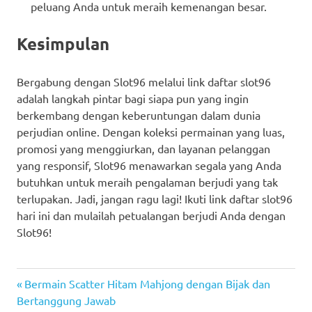
peluang Anda untuk meraih kemenangan besar.
Kesimpulan
Bergabung dengan Slot96 melalui link daftar slot96
adalah langkah pintar bagi siapa pun yang ingin
berkembang dengan keberuntungan dalam dunia
perjudian online. Dengan koleksi permainan yang luas,
promosi yang menggiurkan, dan layanan pelanggan
yang responsif, Slot96 menawarkan segala yang Anda
butuhkan untuk meraih pengalaman berjudi yang tak
terlupakan. Jadi, jangan ragu lagi! Ikuti link daftar slot96
hari ini dan mulailah petualangan berjudi Anda dengan
Slot96!
Previous
Post
Bermain Scatter Hitam Mahjong dengan Bijak dan
Post:
Bertanggung Jawab