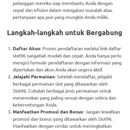
pelanggan mereka siap membantu Anda dengan
cepat dan efisien dalam mengatasi masalah atau
pertanyaan apa pun yang mungkin Anda miliki.
Langkah-langkah untuk Bergabung
Daftar Akun
: Proses pendaftaran melalui link daftar
slot96 sangatlah mudah dan cepat. Anda hanya perlu
mengisi formulir pendaftaran dengan informasi yang
diperlukan dan akun Anda akan segera aktif.
Jelajahi Permainan
: Setelah mendaftar, jelajahi
berbagai permainan slot yang ditawarkan oleh
Slot96. Cobalah berbagai jenis permainan untuk
menemukan yang paling sesuai dengan selera dan
keberuntungan Anda.
Manfaatkan Promosi dan Bonus
: Jangan lewatkan
promosi dan bonus yang ditawarkan oleh Slot96.
Manfaatkan dengan cerdas untuk meningkatkan