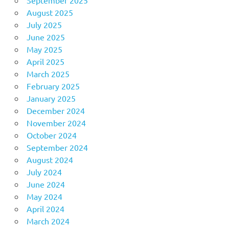
September 2025
August 2025
July 2025
June 2025
May 2025
April 2025
March 2025
February 2025
January 2025
December 2024
November 2024
October 2024
September 2024
August 2024
July 2024
June 2024
May 2024
April 2024
March 2024