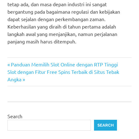
tetap ada, dan masa depan industri ini sangat
bergantung pada bagaimana regulasi dan kebijakan
dapat sejalan dengan perkembangan zaman.
Keberhasilan yang diraih di tahun pertama adalah
langkah awal yang menjanjikan, namun perjalanan
panjang masih harus ditempuh.
Previous
Post
Panduan Memilih Slot Online dengan RTP Tinggi
Next
Post:
Slot dengan Fitur Free Spins Terbaik di Situs Tebak
navigation
Post:
Angka
Search
SEARCH