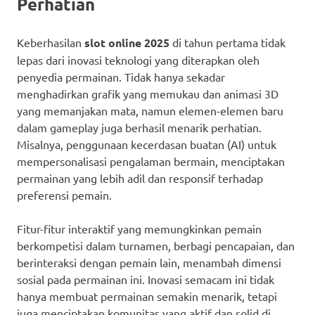
Perhatian
Keberhasilan
slot online 2025
di tahun pertama tidak
lepas dari inovasi teknologi yang diterapkan oleh
penyedia permainan. Tidak hanya sekadar
menghadirkan grafik yang memukau dan animasi 3D
yang memanjakan mata, namun elemen-elemen baru
dalam gameplay juga berhasil menarik perhatian.
Misalnya, penggunaan kecerdasan buatan (AI) untuk
mempersonalisasi pengalaman bermain, menciptakan
permainan yang lebih adil dan responsif terhadap
preferensi pemain.
Fitur-fitur interaktif yang memungkinkan pemain
berkompetisi dalam turnamen, berbagi pencapaian, dan
berinteraksi dengan pemain lain, menambah dimensi
sosial pada permainan ini. Inovasi semacam ini tidak
hanya membuat permainan semakin menarik, tetapi
juga menciptakan komunitas yang aktif dan solid di