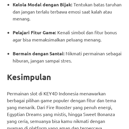
Kelola Modal dengan Bijak:
Tentukan batas taruhan
dan jangan terlalu terbawa emosi saat kalah atau
menang.
Pelajari Fitur Game:
Kenali simbol dan fitur bonus
agar bisa memaksimalkan peluang menang.
Bermain dengan Santai:
Nikmati permainan sebagai
hiburan, jangan sampai stres.
Kesimpulan
Permainan slot di KEY4D Indonesia menawarkan
berbagai pilihan game populer dengan fitur dan tema
yang menarik. Dari Fire Rooster yang penuh energi,
Egyptian Dreams yang mistis, hingga Sweet Bonanza
yang ceria, semuanya bisa kamu nikmati dengan
nyaman di platform yang aman dan terpercaya.