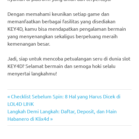
Dengan memahami keunikan setiap game dan
memanfaatkan berbagai fasilitas yang disediakan
KEY4D, kamu bisa mendapatkan pengalaman bermain
yang menyenangkan sekaligus berpeluang meraih
kemenangan besar.
Jadi, siap untuk mencoba petualangan seru di dunia slot
KEY4D? Selamat bermain dan semoga hoki selalu
menyertai langkahmu!
Previous
Post
Checklist Sebelum Spin: 8 Hal yang Harus Dicek di
Post:
LOL4D LINK
navigation
Next
Langkah Demi Langkah: Daftar, Deposit, dan Main
Post:
Habanero di Klix4d