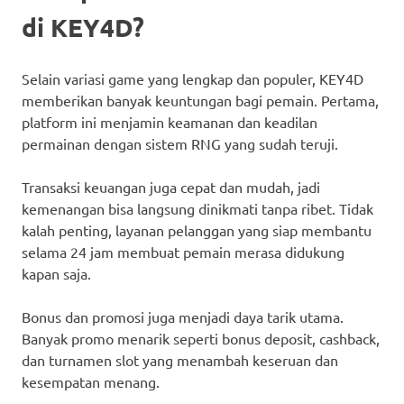
di KEY4D?
Selain variasi game yang lengkap dan populer, KEY4D
memberikan banyak keuntungan bagi pemain. Pertama,
platform ini menjamin keamanan dan keadilan
permainan dengan sistem RNG yang sudah teruji.
Transaksi keuangan juga cepat dan mudah, jadi
kemenangan bisa langsung dinikmati tanpa ribet. Tidak
kalah penting, layanan pelanggan yang siap membantu
selama 24 jam membuat pemain merasa didukung
kapan saja.
Bonus dan promosi juga menjadi daya tarik utama.
Banyak promo menarik seperti bonus deposit, cashback,
dan turnamen slot yang menambah keseruan dan
kesempatan menang.