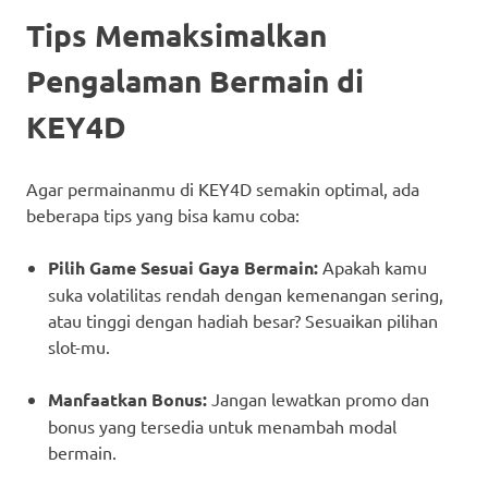
Tips Memaksimalkan
Pengalaman Bermain di
KEY4D
Agar permainanmu di KEY4D semakin optimal, ada
beberapa tips yang bisa kamu coba:
Pilih Game Sesuai Gaya Bermain:
Apakah kamu
suka volatilitas rendah dengan kemenangan sering,
atau tinggi dengan hadiah besar? Sesuaikan pilihan
slot-mu.
Manfaatkan Bonus:
Jangan lewatkan promo dan
bonus yang tersedia untuk menambah modal
bermain.