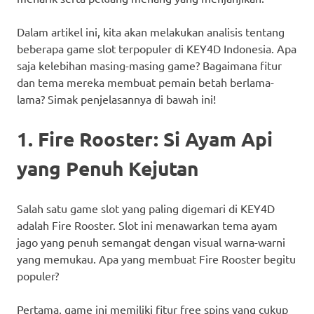
Dalam artikel ini, kita akan melakukan analisis tentang
beberapa game slot terpopuler di KEY4D Indonesia. Apa
saja kelebihan masing-masing game? Bagaimana fitur
dan tema mereka membuat pemain betah berlama-
lama? Simak penjelasannya di bawah ini!
1. Fire Rooster: Si Ayam Api
yang Penuh Kejutan
Salah satu game slot yang paling digemari di KEY4D
adalah Fire Rooster. Slot ini menawarkan tema ayam
jago yang penuh semangat dengan visual warna-warni
yang memukau. Apa yang membuat Fire Rooster begitu
populer?
Pertama, game ini memiliki fitur free spins yang cukup