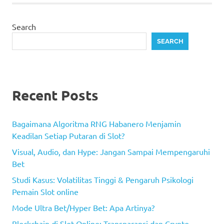
Search
SEARCH
Recent Posts
Bagaimana Algoritma RNG Habanero Menjamin
Keadilan Setiap Putaran di Slot?
Visual, Audio, dan Hype: Jangan Sampai Mempengaruhi
Bet
Studi Kasus: Volatilitas Tinggi & Pengaruh Psikologi
Pemain Slot online
Mode Ultra Bet/Hyper Bet: Apa Artinya?
Blockchain di Slot Online: Transparansi dan Crypto