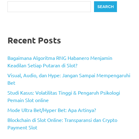
SEARCH
Recent Posts
Bagaimana Algoritma RNG Habanero Menjamin
Keadilan Setiap Putaran di Slot?
Visual, Audio, dan Hype: Jangan Sampai Mempengaruhi
Bet
Studi Kasus: Volatilitas Tinggi & Pengaruh Psikologi
Pemain Slot online
Mode Ultra Bet/Hyper Bet: Apa Artinya?
Blockchain di Slot Online: Transparansi dan Crypto
Payment Slot