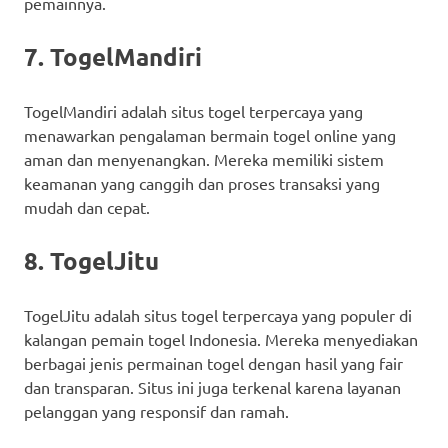
pemainnya.
7. TogelMandiri
TogelMandiri adalah situs togel terpercaya yang
menawarkan pengalaman bermain togel online yang
aman dan menyenangkan. Mereka memiliki sistem
keamanan yang canggih dan proses transaksi yang
mudah dan cepat.
8. TogelJitu
TogelJitu adalah situs togel terpercaya yang populer di
kalangan pemain togel Indonesia. Mereka menyediakan
berbagai jenis permainan togel dengan hasil yang fair
dan transparan. Situs ini juga terkenal karena layanan
pelanggan yang responsif dan ramah.