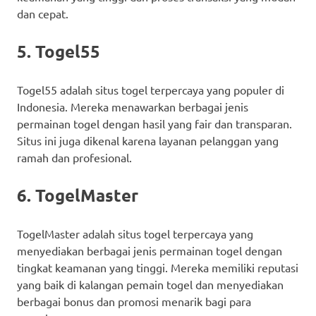
dan cepat.
5. Togel55
Togel55 adalah situs togel terpercaya yang populer di
Indonesia. Mereka menawarkan berbagai jenis
permainan togel dengan hasil yang fair dan transparan.
Situs ini juga dikenal karena layanan pelanggan yang
ramah dan profesional.
6. TogelMaster
TogelMaster adalah situs togel terpercaya yang
menyediakan berbagai jenis permainan togel dengan
tingkat keamanan yang tinggi. Mereka memiliki reputasi
yang baik di kalangan pemain togel dan menyediakan
berbagai bonus dan promosi menarik bagi para