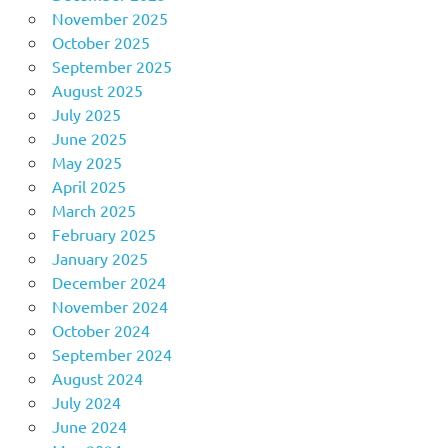
November 2025
October 2025
September 2025
August 2025
July 2025
June 2025
May 2025
April 2025
March 2025
February 2025
January 2025
December 2024
November 2024
October 2024
September 2024
August 2024
July 2024
June 2024