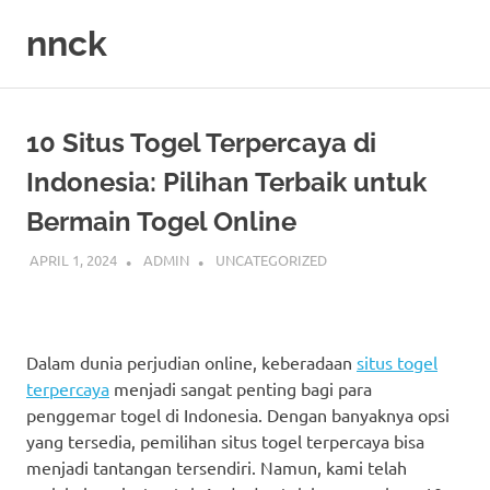
Skip
nnck
to
content
10 Situs Togel Terpercaya di
Indonesia: Pilihan Terbaik untuk
Bermain Togel Online
APRIL 1, 2024
ADMIN
UNCATEGORIZED
Dalam dunia perjudian online, keberadaan
situs togel
terpercaya
menjadi sangat penting bagi para
penggemar togel di Indonesia. Dengan banyaknya opsi
yang tersedia, pemilihan situs togel terpercaya bisa
menjadi tantangan tersendiri. Namun, kami telah